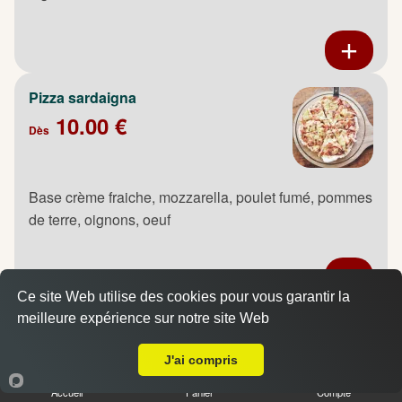
Pizza sardaigna
10.00 €
Dès
Base crème fraiche, mozzarella, poulet fumé, pommes
de terre, oignons, oeuf
Ce site Web utilise des cookies pour vous garantir la
meilleure expérience sur notre site Web
Pizza saumon
Livraison sur Maromme
10.00 €
Dès
J'ai compris
Accueil
Panier
Compte