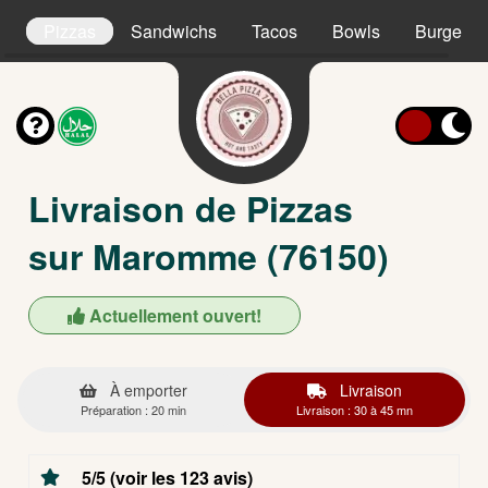
s
Pizzas
Sandwichs
Tacos
Bowls
Burgers
Livraison de Pizzas
sur Maromme (76150)
Actuellement ouvert!
À emporter
Livraison
Préparation : 20 min
Livraison : 30 à 45 mn
5/5 (voir les 123 avis)