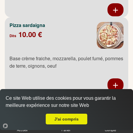
Pizza sardaigna
10.00 €
Dès
Base crème fraiche, mozzarella, poulet fumé, pommes
de terre, oignons, oeuf
Ce site Web utilise des cookies pour vous garantir la
Pizza saumon
meilleure expérience sur notre site Web
10.00 €
Livraison sur Maromme
Dès
J'ai compris
Accueil
Panier
Compte