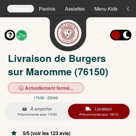
s
Burgers
Paninis
Assiettes
Menu Kids
Cro
Livraison de Burgers
sur Maromme (76150)
Actuellement fermé...
17h30 - 23h00
À emporter
Livraison
Précommande pour 17h50
Précommande pour 18h15
5/5 (voir les 123 avis)