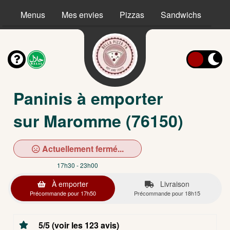
Menus
Mes envies
Pizzas
Sandwichs
Ta
Paninis à emporter
sur Maromme (76150)
Actuellement fermé...
17h30 - 23h00
À emporter
Livraison
Précommande pour 17h50
Précommande pour 18h15
5/5 (voir les 123 avis)