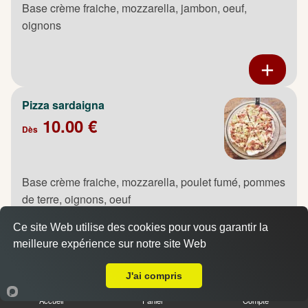
Base crème fraiche, mozzarella, jambon, oeuf,
oignons
Pizza sardaigna
10.00 €
Dès
Base crème fraiche, mozzarella, poulet fumé, pommes
de terre, oignons, oeuf
Ce site Web utilise des cookies pour vous garantir la
meilleure expérience sur notre site Web
A Emporter sur Maromme
J'ai compris
Pizza saumon
10.00 €
Accueil
Panier
Compte
Dès