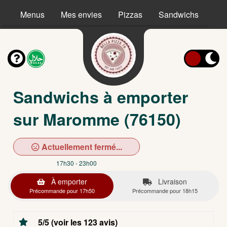
Menus
Mes envies
Pizzas
Sandwichs
Ta
Sandwichs à emporter
sur Maromme (76150)
Actuellement fermé...
17h30 - 23h00
À emporter
Livraison
Précommande pour 17h50
Précommande pour 18h15
5/5 (voir les 123 avis)