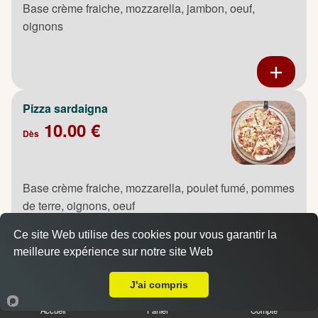
Base crème fraiche, mozzarella, jambon, oeuf,
oignons
Pizza sardaigna
10.00 €
Dès
Base crème fraiche, mozzarella, poulet fumé, pommes
de terre, oignons, oeuf
Ce site Web utilise des cookies pour vous garantir la
meilleure expérience sur notre site Web
A Emporter sur Maromme
J'ai compris
Pizza saumon
10.00 €
Accueil
Panier
Compte
Dès