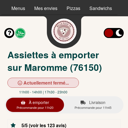
Menus
Mes envies
Pizzas
Sandwichs
Ta
Assiettes à emporter
sur Maromme (76150)
Actuellement fermé...
11h00 - 14h00 | 17h30 - 23h00
À emporter
Livraison
Précommande pour 11h20
Précommande pour 11h45
5/5 (voir les 123 avis)