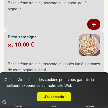
Base crème fraiche, mozzarella, jambon, oeuf,
oignons
Pizza sardaigna
10.00 €
Dès
Base crème fraiche, mozzarella, poulet fumé, pommes
de terre, oignons, oeuf
Ce site Web utilise des cookies pour vous garantir la
meilleure expérience sur notre site Web
A Emporter sur Maromme
J'ai compris
Pizza saumon
10.00 €
Accueil
Panier
Compte
Dès