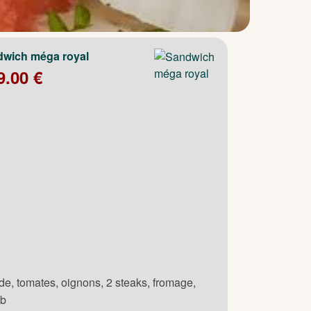
wich méga royal
9.00 €
de, tomates, oignons, 2 steaks, fromage,
ab