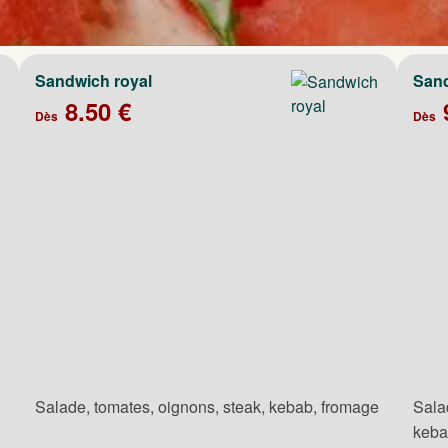
Sandwich royal
Sand
8.50 €
Dès
Dès
Salade, tomates, oignons, steak, kebab, fromage
Sala
keb