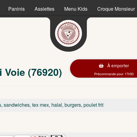
Paninis
Assiettes
Menu Kids
Croque Monsieur
À emporter
i Voie (76920)
Précommande pour 17h50
s, sandwiches, tex mex, halal, burgers, poulet frit