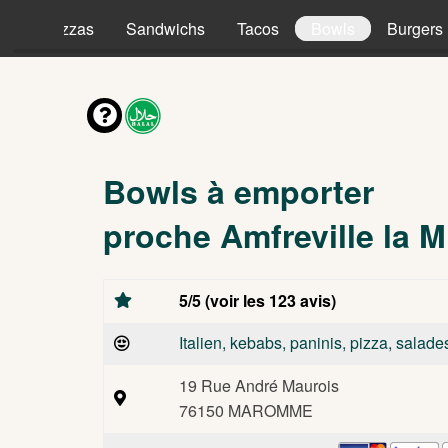
es
Pizzas
Sandwichs
Tacos
Bowls
Burgers
Bowls à emporter
proche Amfreville la M
5/5 (voir les 123 avis)
Italien, kebabs, paninis, pizza, salade
19 Rue André Maurois
76150 MAROMME