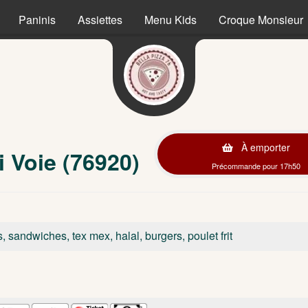
Paninis
Assiettes
Menu Kids
Croque Monsieur
À emporter
i Voie (76920)
Précommande pour 17h50
s, sandwiches, tex mex, halal, burgers, poulet frit