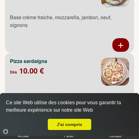
Base crème fraiche, mozzarella, jambon, oeuf,
oignons
Pizza sardaigna
10.00 €
Dès
Base crème fraiche, mozzarella, poulet fumé, pommes
de terre, oignons, oeuf
Ce site Web utilise des cookies pour vous garantir la
meilleure expérience sur notre site Web
A Emporter sur Amfreville la Mi Voie
J'ai compris
Accueil
Panier
Compte