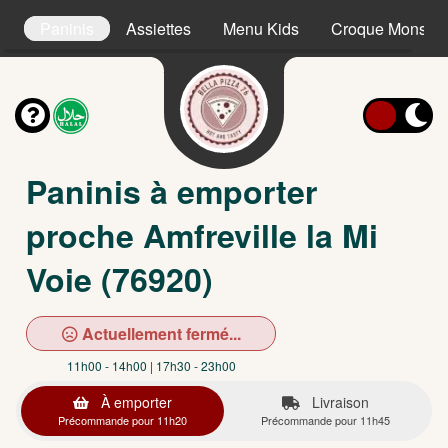
s
Paninis
Assiettes
Menu Kids
Croque Monsieu
Paninis à emporter
proche Amfreville la Mi
Voie (76920)
Actuellement fermé...
11h00 - 14h00 | 17h30 - 23h00
À emporter
Livraison
Précommande pour 11h20
Précommande pour 11h45