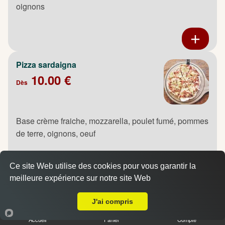
oignons
Pizza sardaigna
10.00 €
Dès
Base crème fraiche, mozzarella, poulet fumé, pommes
de terre, oignons, oeuf
Ce site Web utilise des cookies pour vous garantir la
meilleure expérience sur notre site Web
Livraison sur Saint Jean du Cardonnay
Pizza saumon
J'ai compris
10.00 €
Dès
Accueil
Panier
Compte