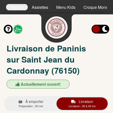
s
Paninis
Assiettes
Menu Kids
Croque Monsieu
Livraison de Paninis
sur Saint Jean du
Cardonnay (76150)
Actuellement ouvert!
À emporter
Livraison
Préparation : 20 min
Livraison : 30 à 45 mn