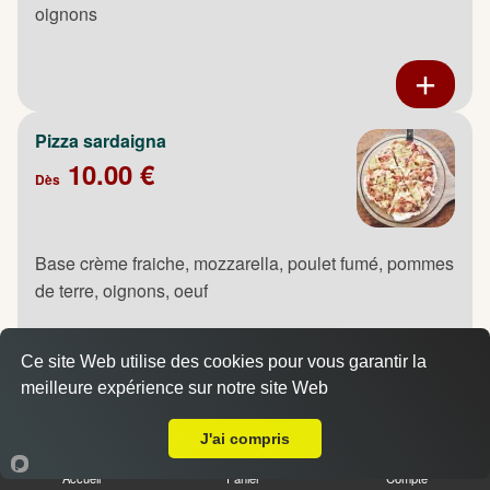
oignons
Pizza sardaigna
10.00 €
Dès
Base crème fraiche, mozzarella, poulet fumé, pommes
de terre, oignons, oeuf
Ce site Web utilise des cookies pour vous garantir la
meilleure expérience sur notre site Web
Livraison sur Saint Jean du Cardonnay
Pizza saumon
J'ai compris
10.00 €
Dès
Accueil
Panier
Compte