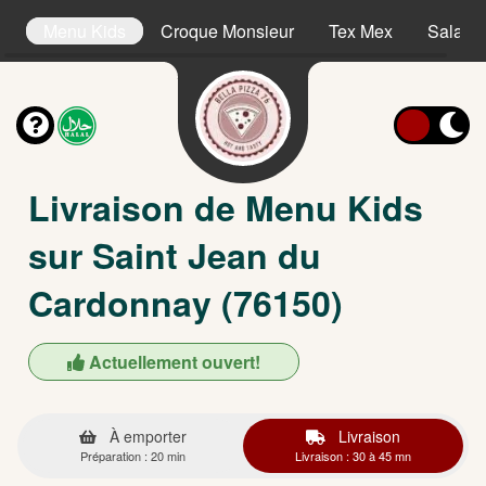
es
Menu Kids
Croque Monsieur
Tex Mex
Salade
Livraison de Menu Kids
sur Saint Jean du
Cardonnay (76150)
Actuellement ouvert!
À emporter
Livraison
Préparation : 20 min
Livraison : 30 à 45 mn