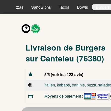
es
Pizzas
Sandwichs
Tacos
Bowls
Burgers
Livraison de Burgers
sur Canteleu (76380)
5/5 (voir les 123 avis)
Italien, kebabs, paninis, pizza, salade
Moyens de paiement :