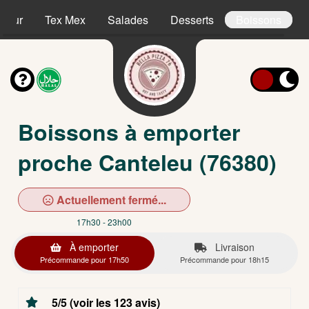
sieur
Tex Mex
Salades
Desserts
Boissons
Boissons à emporter
proche Canteleu (76380)
Actuellement fermé...
17h30 - 23h00
À emporter
Livraison
Précommande pour 17h50
Précommande pour 18h15
5/5 (voir les 123 avis)