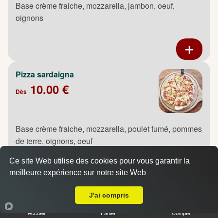
Base crème fraiche, mozzarella, jambon, oeuf,
oignons
Pizza sardaigna
10.00 €
Dès
Base crème fraiche, mozzarella, poulet fumé, pommes
de terre, oignons, oeuf
Ce site Web utilise des cookies pour vous garantir la
meilleure expérience sur notre site Web
A Emporter sur Canteleu
J'ai compris
Pizza saumon
10.00 €
Accueil
Panier
Compte
Dès