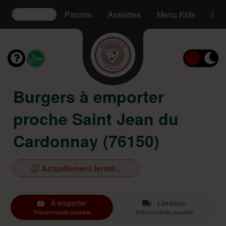
s
Burgers
Paninis
Assiettes
Menu Kids
Cro
Burgers à emporter
proche Saint Jean du
Cardonnay (76150)
Actuellement fermé...
À emporter
Livraison
Précommande possible
Précommande possible