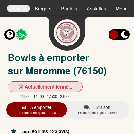
s
Bowls
Burgers
Paninis
Assiettes
Menu Ki
Bowls à emporter
sur Maromme (76150)
Actuellement fermé...
11h00 - 14h00 | 17h30 - 23h00
À emporter
Livraison
Précommande pour 11h20
Précommande pour 11h45
5/5 (voir les 123 avis)