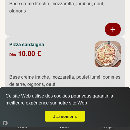
Base crème fraiche, mozzarella, jambon, oeuf,
oignons
Pizza sardaigna
10.00 €
Dès
Base crème fraiche, mozzarella, poulet fumé, pommes
de terre, oignons, oeuf
Ce site Web utilise des cookies pour vous garantir la
meilleure expérience sur notre site Web
A Emporter sur Maromme
J'ai compris
Pizza saumon
10.00 €
Accueil
Panier
Compte
Dès