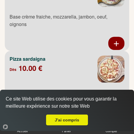
Base crème fraiche, mozzarella, jambon, oeuf,
oignons
Pizza sardaigna
10.00 €
Dès
Base crème fraiche, mozzarella, poulet fumé, pommes
de terre, oignons, oeuf
Ce site Web utilise des cookies pour vous garantir la
meilleure expérience sur notre site Web
A Emporter sur Bois Guillaume
J'ai compris
Accueil
Panier
Compte