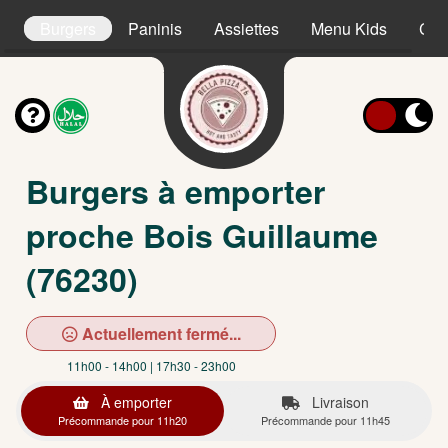
s
Burgers
Paninis
Assiettes
Menu Kids
Cro
Burgers à emporter
proche Bois Guillaume
(76230)
Actuellement fermé...
11h00 - 14h00 | 17h30 - 23h00
À emporter
Livraison
Précommande pour 11h20
Précommande pour 11h45