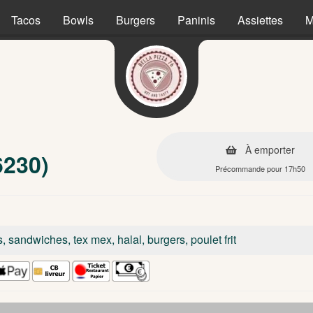
Tacos
Bowls
Burgers
Paninis
Assiettes
M
À emporter
6230)
Précommande pour 17h50
s, sandwiches, tex mex, halal, burgers, poulet frit