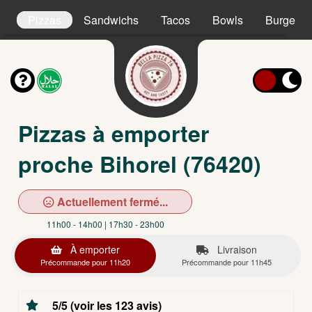
s
Pizzas
Sandwichs
Tacos
Bowls
Burgers
Pizzas à emporter
proche Bihorel (76420)
Actuellement fermé...
11h00 - 14h00 | 17h30 - 23h00
À emporter
Livraison
Précommande pour 11h20
Précommande pour 11h45
5/5 (voir les 123 avis)