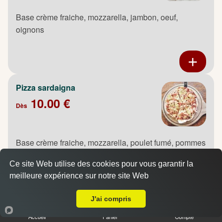
Base crème fraiche, mozzarella, jambon, oeuf,
oignons
Pizza sardaigna
10.00 €
Dès
Base crème fraiche, mozzarella, poulet fumé, pommes
de terre, oignons, oeuf
Ce site Web utilise des cookies pour vous garantir la
meilleure expérience sur notre site Web
A Emporter sur Bihorel
J'ai compris
Pizza saumon
Accueil
Panier
Compte