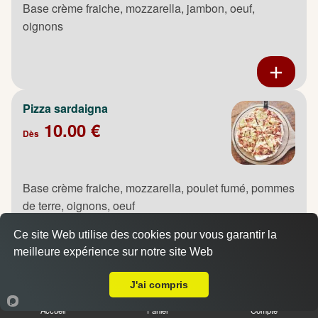
Base crème fraiche, mozzarella, jambon, oeuf,
oignons
Pizza sardaigna
10.00 €
Dès
Base crème fraiche, mozzarella, poulet fumé, pommes
de terre, oignons, oeuf
Ce site Web utilise des cookies pour vous garantir la
meilleure expérience sur notre site Web
A Emporter sur Bihorel
J'ai compris
Pizza saumon
10.00 €
Accueil
Panier
Compte
Dès