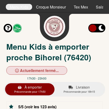
es
Menu Kids
Croque Monsieur
Tex Mex
Salade
Menu Kids à emporter
proche Bihorel (76420)
Actuellement fermé...
17h30 - 23h00
À emporter
Livraison
Précommande pour 17h50
Précommande pour 18h15
5/5 (voir les 123 avis)