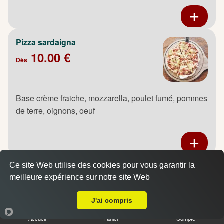
Pizza sardaigna
10.00 €
Dès
Base crème fraiche, mozzarella, poulet fumé, pommes
de terre, oignons, oeuf
Ce site Web utilise des cookies pour vous garantir la
Pizza saumon
meilleure expérience sur notre site Web
10.00 €
Livraison sur Rouen
Dès
J'ai compris
Accueil
Panier
Compte