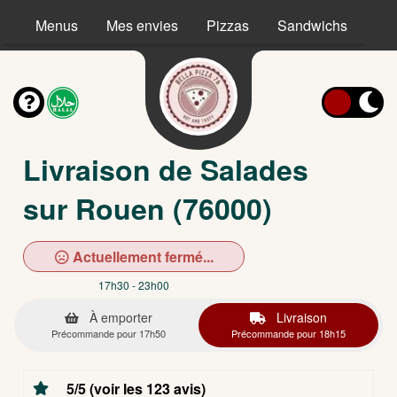
Menus
Mes envies
Pizzas
Sandwichs
Ta
Livraison de Salades
sur Rouen (76000)
Actuellement fermé...
17h30 - 23h00
À emporter
Livraison
Précommande pour 17h50
Précommande pour 18h15
5/5 (voir les 123 avis)