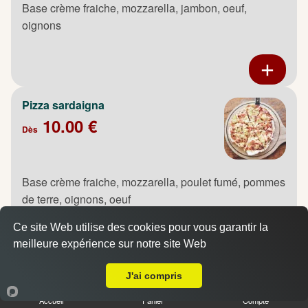
Base crème fraiche, mozzarella, jambon, oeuf,
oignons
Pizza sardaigna
10.00 €
Dès
Base crème fraiche, mozzarella, poulet fumé, pommes
de terre, oignons, oeuf
Ce site Web utilise des cookies pour vous garantir la
meilleure expérience sur notre site Web
A Emporter sur Rouen
J'ai compris
Pizza saumon
10.00 €
Accueil
Panier
Compte
Dès