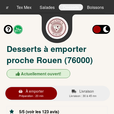
sieur
Tex Mex
Salades
Desserts
Boissons
Desserts à emporter
proche Rouen (76000)
Actuellement ouvert!
À emporter
Livraison
Préparation : 20 min
Livraison : 30 à 45 mn
5/5 (voir les 123 avis)