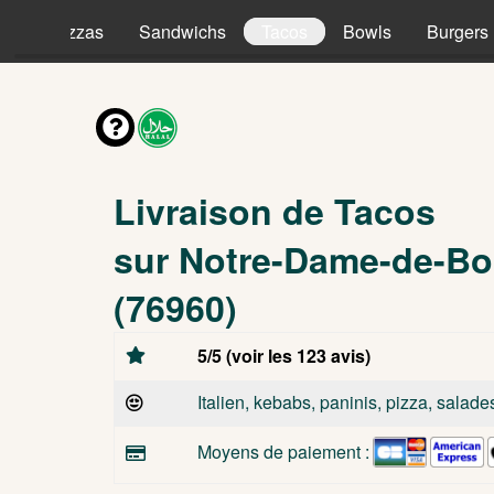
es
Pizzas
Sandwichs
Tacos
Bowls
Burgers
Livraison de Tacos
sur Notre-Dame-de-Bo
(76960)
5/5 (voir les 123 avis)
Italien, kebabs, paninis, pizza, salade
Moyens de paiement :