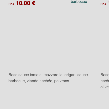
10.00 €
Dès
Dès
Base sauce tomate, mozzarella, origan, sauce
Base
barbecue, viande hachée, poivrons
hach
oliv