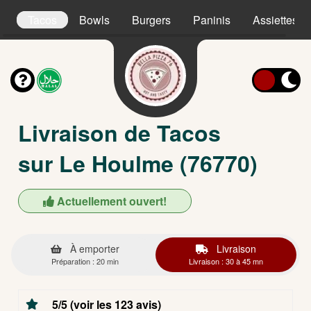
s
Tacos
Bowls
Burgers
Paninis
Assiettes
Livraison de Tacos
sur Le Houlme (76770)
Actuellement ouvert!
À emporter
Livraison
Préparation : 20 min
Livraison : 30 à 45 mn
5/5 (voir les 123 avis)