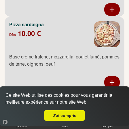
Pizza sardaigna
10.00 €
Dès
Base crème fraiche, mozzarella, poulet fumé, pommes
de terre, oignons, oeuf
Ce site Web utilise des cookies pour vous garantir la
Pizza saumon
meilleure expérience sur notre site Web
10.00 €
Livraison sur le Houlme
Dès
J'ai compris
Accueil
Panier
Compte