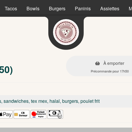
Tacos
Bowls
Burgers
Paninis
Assiettes
M
À emporter
50)
Précommande pour 17h50
s, sandwiches, tex mex, halal, burgers, poulet frit