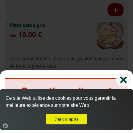
Pizza sardaigna
10.00 €
Dès
Base crème fraiche, mozzarella, poulet fumé, pommes
de terre, oignons, oeuf
Exceptionnellement
Ce site Web utilise des cookies pour vous garantir la
Pizza saumon
fermé
meilleure expérience sur notre site Web
10.00 €
Livraison sur La Vaupalière
Dès
(Précommande possible)
J'ai compris
Accueil
Panier
Compte