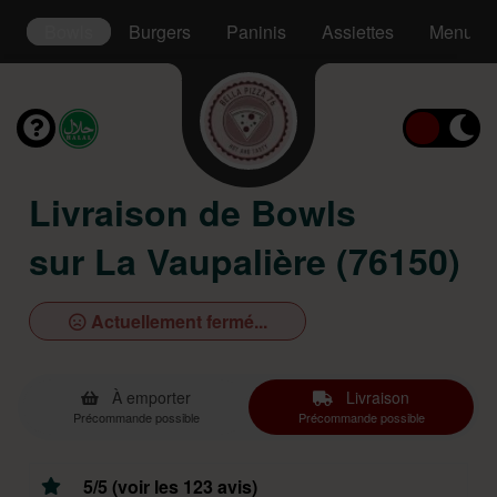
s
Bowls
Burgers
Paninis
Assiettes
Menu Ki
Livraison de Bowls
sur La Vaupalière (76150)
Actuellement fermé...
À emporter
Livraison
Précommande possible
Précommande possible
5/5 (voir les 123 avis)