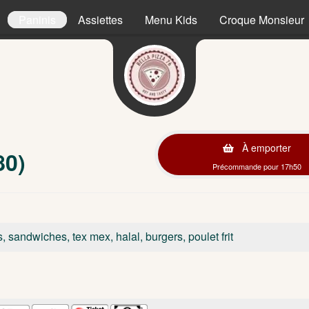
Paninis
Assiettes
Menu Kids
Croque Monsieur
À emporter
80)
Précommande pour 17h50
s, sandwiches, tex mex, halal, burgers, poulet frit