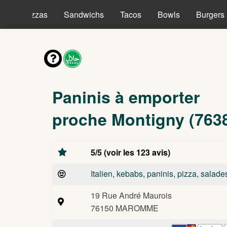
es
Pizzas
Sandwichs
Tacos
Bowls
Burgers
Paninis à emporter
proche Montigny (763
5/5 (voir les 123 avis)
Italien, kebabs, paninis, pizza, salade
19 Rue André Maurois
76150 MAROMME