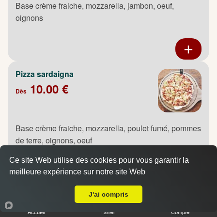
Base crème fraiche, mozzarella, jambon, oeuf,
oignons
Pizza sardaigna
10.00 €
Dès
Base crème fraiche, mozzarella, poulet fumé, pommes
de terre, oignons, oeuf
Ce site Web utilise des cookies pour vous garantir la
meilleure expérience sur notre site Web
A Emporter sur Montigny
J'ai compris
Pizza saumon
10.00 €
Accueil
Panier
Compte
Dès