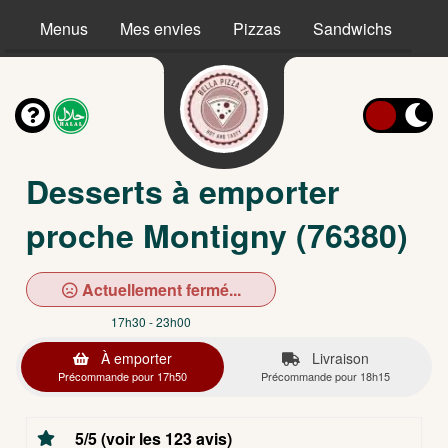
Menus
Mes envies
Pizzas
Sandwichs
Ta
Desserts à emporter
proche Montigny (76380)
Actuellement fermé...
17h30 - 23h00
À emporter
Livraison
Précommande pour 17h50
Précommande pour 18h15
5/5 (voir les 123 avis)