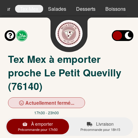
sieur
Tex Mex
Salades
Desserts
Boissons
Tex Mex à emporter
proche Le Petit Quevilly
(76140)
Actuellement fermé...
17h30 - 23h00
À emporter
Livraison
Précommande pour 17h50
Précommande pour 18h15