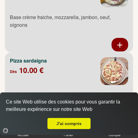
Base crème fraiche, mozzarella, jambon, oeuf,
oignons
Pizza sardaigna
10.00 €
Dès
Base crème fraiche, mozzarella, poulet fumé, pommes
de terre, oignons, oeuf
Ce site Web utilise des cookies pour vous garantir la
meilleure expérience sur notre site Web
A Emporter sur Le Petit Quevilly
J'ai compris
Accueil
Panier
Compte