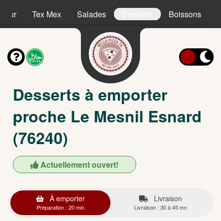
sieur
Tex Mex
Salades
Desserts
Boissons
Desserts à emporter
proche Le Mesnil Esnard
(76240)
Actuellement ouvert!
À emporter
Livraison
Préparation : 20 min
Livraison : 30 à 45 mn