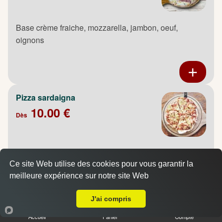
Base crème fraiche, mozzarella, jambon, oeuf,
oignons
Pizza sardaigna
10.00 €
Dès
Base crème fraiche, mozzarella, poulet fumé, pommes
de terre, oignons, oeuf
Ce site Web utilise des cookies pour vous garantir la
meilleure expérience sur notre site Web
A Emporter sur Canteleu
J'ai compris
Accueil
Panier
Compte