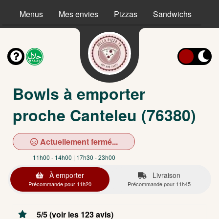
Menus
Mes envies
Pizzas
Sandwichs
Ta
Bowls à emporter
proche Canteleu (76380)
Actuellement fermé...
11h00 - 14h00 | 17h30 - 23h00
À emporter
Livraison
Précommande pour 11h20
Précommande pour 11h45
5/5 (voir les 123 avis)