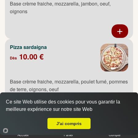
Base crème fraiche, mozzarella, jambon, oeuf,
oignons
Pizza sardaigna
10.00 €
Dès
Base crème fraiche, mozzarella, poulet fumé, pommes
de terre, oignons, oeuf
Ce site Web utilise des cookies pour vous garantir la
meilleure expérience sur notre site Web
A Emporter sur Canteleu
J'ai compris
Pizza saumon
10.00 €
Accueil
Panier
Compte
Dès