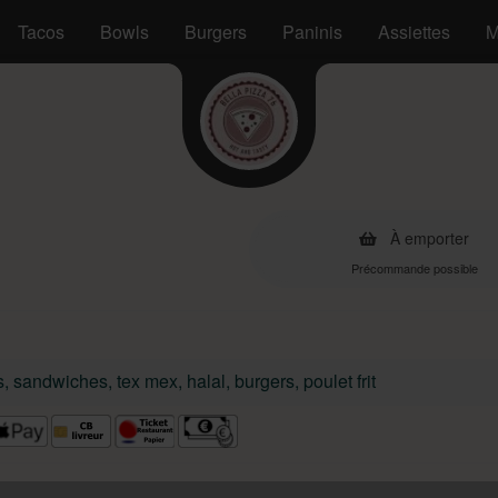
Tacos
Bowls
Burgers
Paninis
Assiettes
M
À emporter
Précommande possible
s, sandwiches, tex mex, halal, burgers, poulet frit