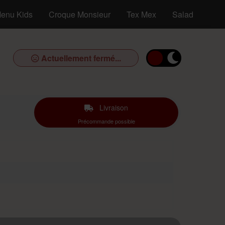
enu Kids
Croque Monsieur
Tex Mex
Salades
D
Actuellement fermé...
Livraison
Précommande possible