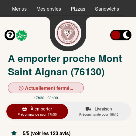
Menus
Mes envies
Pizzas
Sandwichs
Ta
A emporter proche Mont
Saint Aignan (76130)
Actuellement fermé...
17h30 - 23h00
À emporter
Livraison
Précommande pour 17h50
Précommande pour 18h15
5/5 (voir les 123 avis)