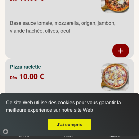
Base sauce tomate, mozzarella, origan, jambon,
viande hachée, olives, oeuf
Pizza raclette
10.00 €
Dès
Base sauce tomate, mozzarella, origan, jambon,
Ce site Web utilise des cookies pour vous garantir la
oignons, pommes de terre, raclette
meilleure expérience sur notre site Web
A Emporter sur Mont Saint Aignan
J'ai compris
Accueil
Panier
Compte